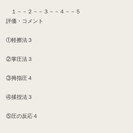
１－－２－－３－－４－－５
評価・コメント
①軽擦法３
②掌圧法３
③拇指圧４
④揉捏法３
⑤圧の反応４