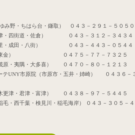
ゆみ野・ちはら台・鎌取） ０４３－２９１－５０５０
津・四街道・佐倉） ０４３－３１２－３４３４
里・成田・八街） ０４３－４４３－０５４４
ピア院（東金） ０４７５－７７－７３２５
（茂原・夷隅・大多喜） ０４７０－８０－１２１３
ーテ
UNY
市原院（市原市・五井・姉崎）
０４３６－
（木更津・君津・富津） ０４３８－９７－５４４５
稲毛・西千葉・検見川・稲毛海岸） ０４３－３０５－４