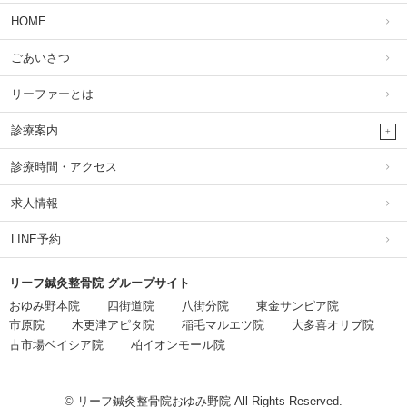
HOME
ごあいさつ
リーファーとは
診療案内
診療時間・アクセス
求人情報
LINE予約
リーフ鍼灸整骨院 グループサイト
おゆみ野本院
四街道院
八街分院
東金サンピア院
市原院
木更津アピタ院
稲毛マルエツ院
大多喜オリブ院
古市場ベイシア院
柏イオンモール院
© リーフ鍼灸整骨院おゆみ野院 All Rights Reserved.