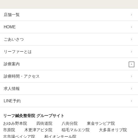
店舗一覧
HOME
ごあいさつ
リーファーとは
診療案内
診療時間・アクセス
求人情報
LINE予約
リーフ鍼灸整骨院 グループサイト
おゆみ野本院
四街道院
八街分院
東金サンピア院
市原院
木更津アピタ院
稲毛マルエツ院
大多喜オリブ院
古市場ベイシア院
柏イオンモール院