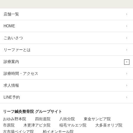
店舗一覧
HOME
ごあいさつ
リーファーとは
診療案内
診療時間・アクセス
求人情報
LINE予約
リーフ鍼灸整骨院 グループサイト
おゆみ野本院
四街道院
八街分院
東金サンピア院
市原院
木更津アピタ院
稲毛マルエツ院
大多喜オリブ院
古市場ベイシア院
柏イオンモール院