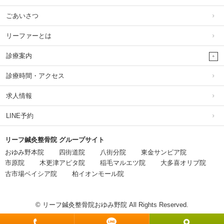
ごあいさつ
リーファーとは
診療案内
診療時間・アクセス
求人情報
LINE予約
リーフ鍼灸整骨院 グループサイト
おゆみ野本院
四街道院
八街分院
東金サンピア院
市原院
木更津アピタ院
稲毛マルエツ院
大多喜オリブ院
古市場ベイシア院
柏イオンモール院
© リーフ鍼灸整骨院おゆみ野院 All Rights Reserved.