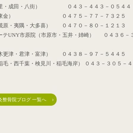
里・成田・八街） ０４３－４４３－０５４４
ピア院（東金） ０４７５－７７－７３２５
（茂原・夷隅・大多喜） ０４７０－８０－１２１３
ーテ
UNY
市原院（市原市・五井・姉崎）
０４３６－
（木更津・君津・富津） ０４３８－９７－５４４５
稲毛・西千葉・検見川・稲毛海岸） ０４３－３０５－４
灸整骨院ブログ 一覧へ