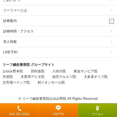
リーファーとは
診療案内
診療時間・アクセス
求人情報
LINE予約
リーフ鍼灸整骨院 グループサイト
おゆみ野本院
四街道院
八街分院
東金サンピア院
市原院
木更津アピタ院
稲毛マルエツ院
大多喜オリブ院
古市場ベイシア院
柏イオンモール院
© リーフ鍼灸整骨院おゆみ野院 All Rights Reserved.
043-291-5050
LINE予約
アクセス