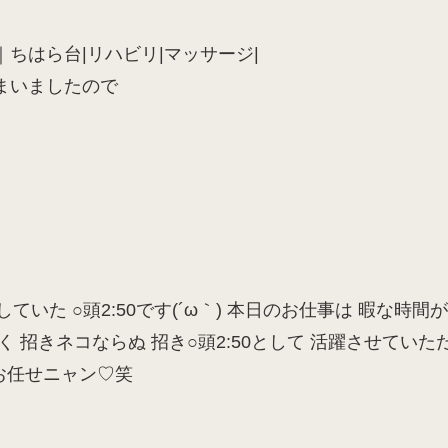
ちはら台|リハビリ|マッサージ|
まいましたので
いた ○頭2:50です(´ω｀) 本日のお仕事は 暇な時間
 招きネコならぬ 招き○頭2:50として 活躍させていた
お任せニャン♡笑