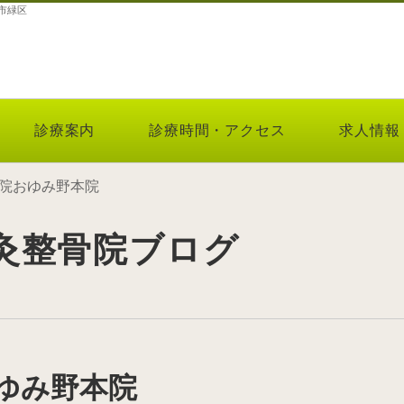
市緑区
診療案内
診療時間・アクセス
求人情報
院おゆみ野本院
灸整骨院ブログ
ゆみ野本院