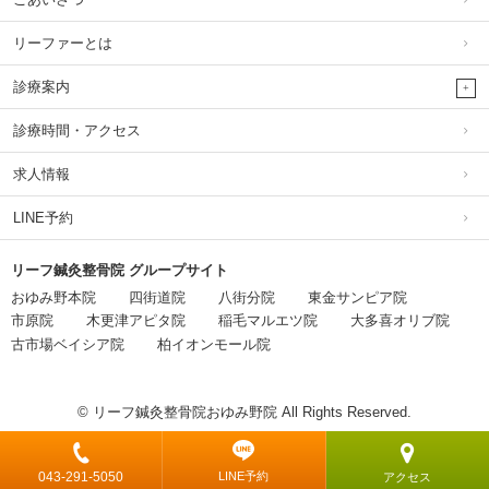
リーファーとは
診療案内
診療時間・アクセス
求人情報
LINE予約
リーフ鍼灸整骨院 グループサイト
おゆみ野本院
四街道院
八街分院
東金サンピア院
市原院
木更津アピタ院
稲毛マルエツ院
大多喜オリブ院
古市場ベイシア院
柏イオンモール院
© リーフ鍼灸整骨院おゆみ野院 All Rights Reserved.
043-291-5050
LINE予約
アクセス