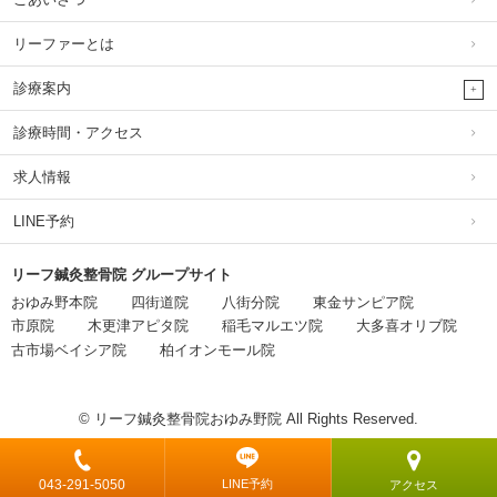
リーファーとは
診療案内
診療時間・アクセス
求人情報
LINE予約
リーフ鍼灸整骨院 グループサイト
おゆみ野本院
四街道院
八街分院
東金サンピア院
市原院
木更津アピタ院
稲毛マルエツ院
大多喜オリブ院
古市場ベイシア院
柏イオンモール院
© リーフ鍼灸整骨院おゆみ野院 All Rights Reserved.
043-291-5050
LINE予約
アクセス